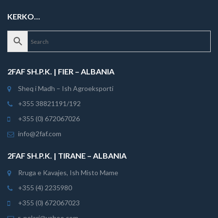
KERKO…
2FAF SH.P.K. | FIER – ALBANIA
Sheq i Madh – Ish Agroeksporti
+355 38821191/192
+355 (0) 672067026
info@2faf.com
2FAF SH.P.K. | TIRANE – ALBANIA
Rruga e Kavajes, Ish Misto Mame
+355 (4) 2235980
+355 (0) 672067023
r_pelari@yahoo.com