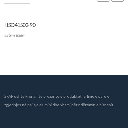
HSO41502-90
Sistem spider
2FAF është krenar të prezantojë produktet si linjë e parë e
zgjedhjes në pajisje alumini dhe xhami për ndërtimin e biznesit.