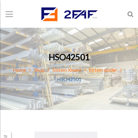
HSO42501
Home
Shop
Sistem Xhami
Sistem spider
HSO42501