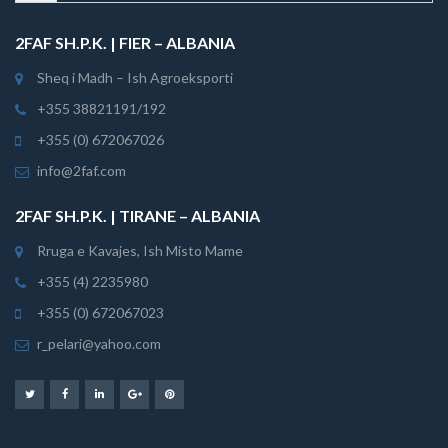
2FAF SH.P.K. | FIER – ALBANIA
Sheq i Madh – Ish Agroeksporti
+355 38821191/192
+355 (0) 672067026
info@2faf.com
2FAF SH.P.K. | TIRANE – ALBANIA
Rruga e Kavajes, Ish Misto Mame
+355 (4) 2235980
+355 (0) 672067023
r_pelari@yahoo.com