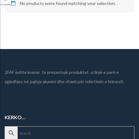
No products were found matching your selection.
2FAF është krenar të prezantojë produktet si linjë e parë e
zgjedhjes në pajisje alumini dhe xhami për ndërtimin e biznesit.
KERKO…