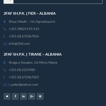
2FAF SH.P.K. | FIER – ALBANIA
Sheq i Madh – Ish Agroeksporti
+355 38821191/192
+355 (0) 672067026
info@2faf.com
2FAF SH.P.K. | TIRANE – ALBANIA
Rruga e Kavajes, Ish Misto Mame
+355 (4) 2235980
+355 (0) 672067023
r_pelari@yahoo.com