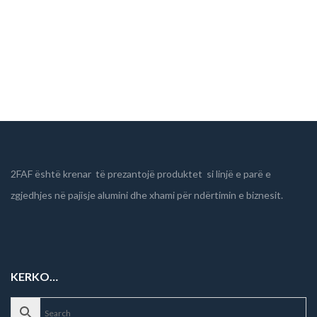
Reshqites
2FAF është krenar të prezantojë produktet si linjë e parë e
zgjedhjes në pajisje alumini dhe xhami për ndërtimin e biznesit.
KERKO…