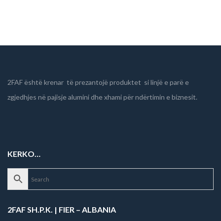
2FAF është krenar të prezantojë produktet si linjë e parë e
zgjedhjes në pajisje alumini dhe xhami për ndërtimin e biznesit.
KERKO…
2FAF SH.P.K. | FIER – ALBANIA