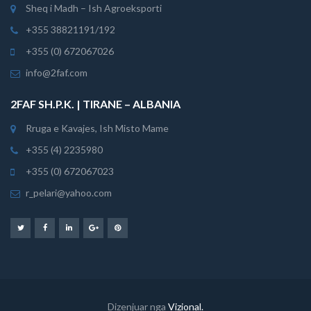
Sheq i Madh – Ish Agroeksporti
+355 38821191/192
+355 (0) 672067026
info@2faf.com
2FAF SH.P.K. | TIRANE – ALBANIA
Rruga e Kavajes, Ish Misto Mame
+355 (4) 2235980
+355 (0) 672067023
r_pelari@yahoo.com
Dizenjuar nga
Vizional.