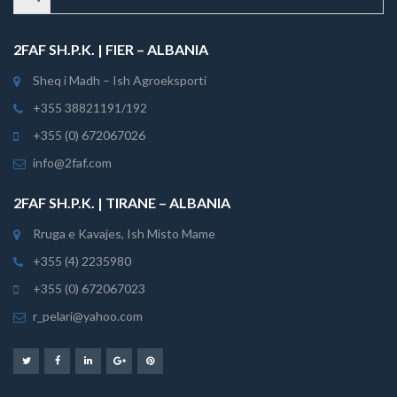
2FAF SH.P.K. | FIER – ALBANIA
Sheq i Madh – Ish Agroeksporti
+355 38821191/192
+355 (0) 672067026
info@2faf.com
2FAF SH.P.K. | TIRANE – ALBANIA
Rruga e Kavajes, Ish Misto Mame
+355 (4) 2235980
+355 (0) 672067023
r_pelari@yahoo.com