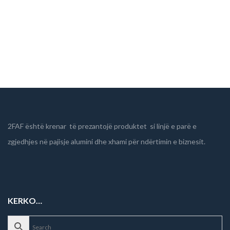
Aksesore per dyer alumini
,
Dorreza
2FAF është krenar të prezantojë produktet si linjë e parë e
zgjedhjes në pajisje alumini dhe xhami për ndërtimin e biznesit.
KERKO…