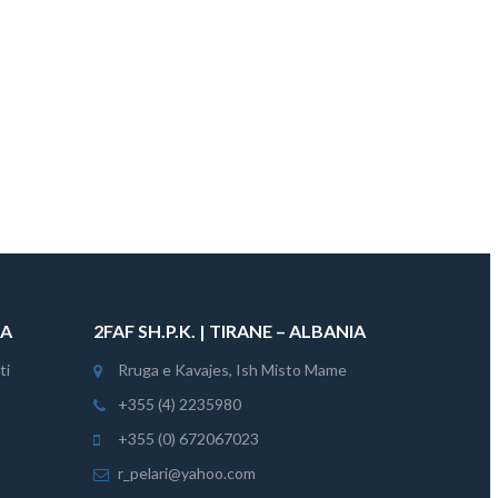
IA
2FAF SH.P.K. | TIRANE – ALBANIA
ti
Rruga e Kavajes, Ish Misto Mame
+355 (4) 2235980
+355 (0) 672067023
r_pelari@yahoo.com