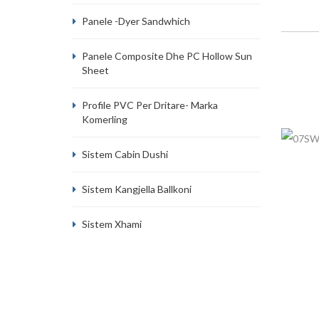
Panele -dyer Sandwhich
Panele Composite Dhe PC Hollow Sun
Sheet
Profile PVC Per Dritare- Marka
Komerling
Sistem Cabin Dushi
Sistem Kangjella Ballkoni
Sistem Xhami
07SW
Dyer me p