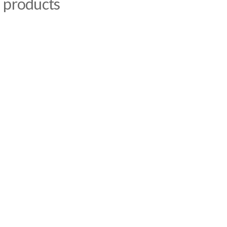
 products
0
07SW05
losje
Dyer me palosje