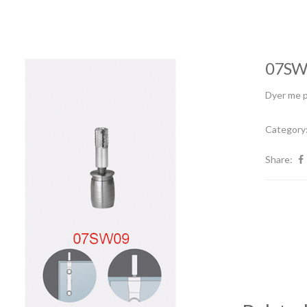
07SW
Dyer me p
Category
Share: