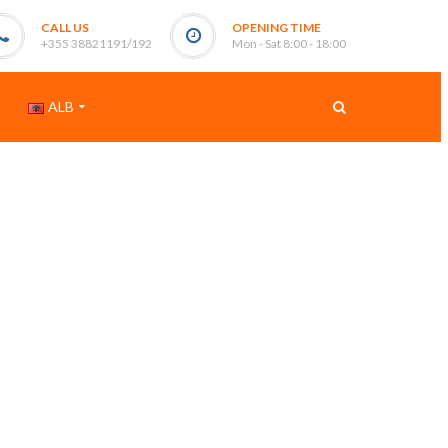
CALL US
OPENING TIME
+355 38821191/192
Mon - Sat 8:00 - 18:00
ALB