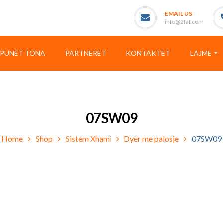
EMAIL US
info@2faf.com
PUNËT TONA
PARTNERËT
KONTAKTET
LAJME
07SW09
Home
Shop
Sistem Xhami
Dyer me palosje
07SW09