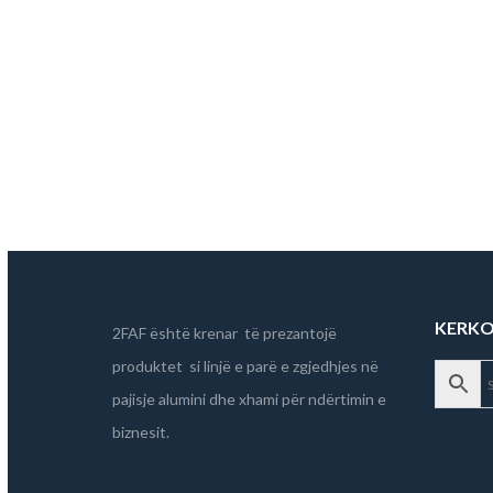
07SW
Dyer me p
KERK
2FAF është krenar të prezantojë
produktet si linjë e parë e zgjedhjes në
pajisje alumini dhe xhami për ndërtimin e
biznesit.