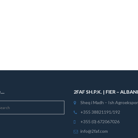
08
07SW13
alosje
Dyer me palosje
O…
2FAF SH.P.K. | FIER – ALBAN
Sheq i Madh – Ish Agroekspor
+355 38821191/192
+355 (0) 672067026
info@2faf.com