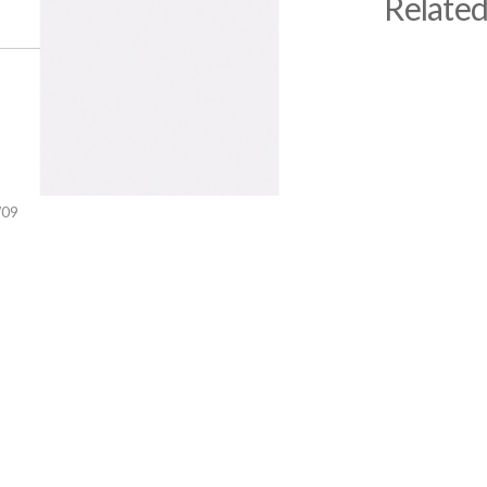
Related
03
07SW06
07SW1
alosje
Dyer me palosje
Dyer me pa